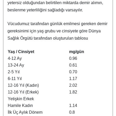
yetersiz olduğundan belirtilen miktarda demir alımın,
beslenme yeterliliğini sağladığı varsayılır.
Vücudumuz tarafından günlük emilmesi gereken demir
gereksinimi için yaş grubu ve cinsiyete göre Dünya
Sağlık Örgütü tarafından oluşturulan tablosu
Yaş / Cinsiyet
mg/gün
4-12 Ay
0.96
13-24 Ay
0.61
2-5 Yıl
0.70
6-11 Yıl
1.17
12-16 Yıl (Kadın)
2.02
12-16 Yıl (Erkek)
1.82
Yetişkin Erkek
Hamile Kadın
1.14
İlk Üç Aylık Dönem
0.8