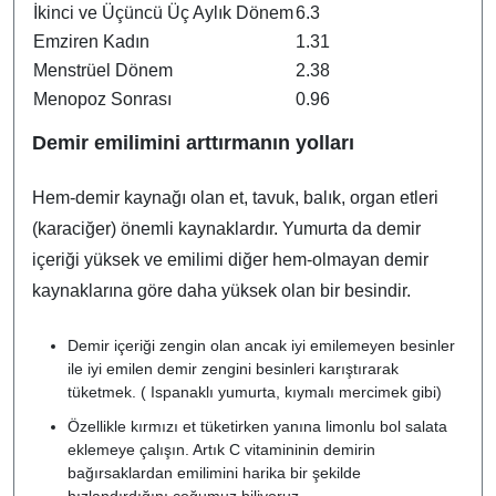
İkinci ve Üçüncü Üç Aylık Dönem
6.3
Emziren Kadın
1.31
Menstrüel Dönem
2.38
Menopoz Sonrası
0.96
Demir emilimini arttırmanın yolları
Hem-demir kaynağı olan et, tavuk, balık, organ etleri
(karaciğer) önemli kaynaklardır. Yumurta da demir
içeriği yüksek ve emilimi diğer hem-olmayan demir
kaynaklarına göre daha yüksek olan bir besindir.
Demir içeriği zengin olan ancak iyi emilemeyen besinler
ile iyi emilen demir zengini besinleri karıştırarak
tüketmek. ( Ispanaklı yumurta, kıymalı mercimek gibi)
Özellikle kırmızı et tüketirken yanına limonlu bol salata
eklemeye çalışın. Artık C vitamininin demirin
bağırsaklardan emilimini harika bir şekilde
hızlandırdığını çoğumuz biliyoruz.