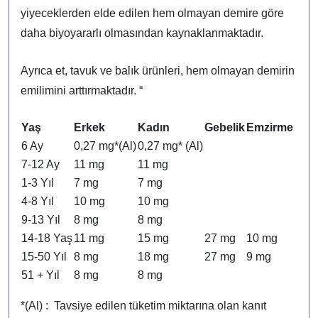
yiyeceklerden elde edilen hem olmayan demire göre
daha biyoyararlı olmasından kaynaklanmaktadır.
Ayrıca et, tavuk ve balık ürünleri, hem olmayan demirin
emilimini arttırmaktadır. “
Yaş
Erkek
Kadın
Gebelik
Emzirme
6 Ay
0,27 mg*(Al)
0,27 mg* (Al)
7-12 Ay
11 mg
11 mg
1-3 Yıl
7 mg
7 mg
4-8 Yıl
10 mg
10 mg
9-13 Yıl
8 mg
8 mg
14-18 Yaş
11 mg
15 mg
27 mg
10 mg
15-50 Yıl
8 mg
18 mg
27 mg
9 mg
51 + Yıl
8 mg
8 mg
*(Al) : Tavsiye edilen tüketim miktarına olan kanıt