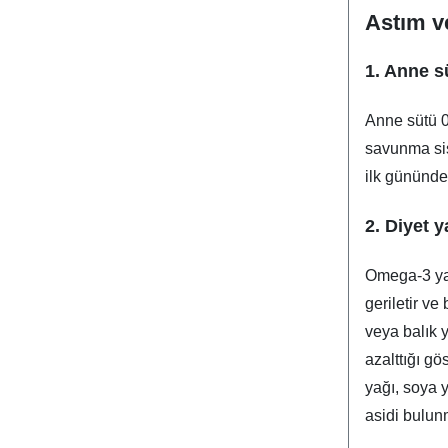
Astım v
1. Anne s
Anne sütü 0
savunma sis
ilk gününde
2. Diyet y
Omega-3 yağ 
geriletir ve
veya balık y
azalttığı gö
yağı, soya y
asidi bulun