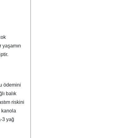
çok
ar yaşamın
tir.
lu ödemini
lı balık
stım riskini
, kanola
a-3 yağ