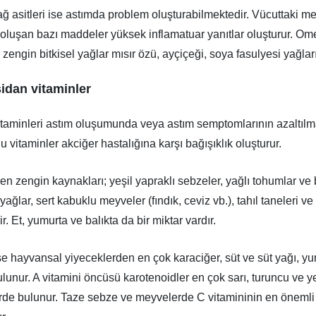
 asitleri ise astımda problem oluşturabilmektedir. Vücuttaki m
luşan bazı maddeler yüksek inflamatuar yanıtlar oluşturur. O
 zengin bitkisel yağlar mısır özü, ayçiçeği, soya fasulyesi yağları
sidan vitaminler
itaminleri astım oluşumunda veya astım semptomlarının azaltıl
u vitaminler akciğer hastalığına karşı bağışıklık oluşturur.
 en zengin kaynakları; yeşil yapraklı sebzeler, yağlı tohumlar ve
yağlar, sert kabuklu meyveler (fındık, ceviz vb.), tahıl taneleri ve
ir. Et, yumurta ve balıkta da bir miktar vardır.
ise hayvansal yiyeceklerden en çok karaciğer, süt ve süt yağı, y
ulunur. A vitamini öncüsü karotenoidler en çok sarı, turuncu ve y
de bulunur. Taze sebze ve meyvelerde C vitamininin en önemli