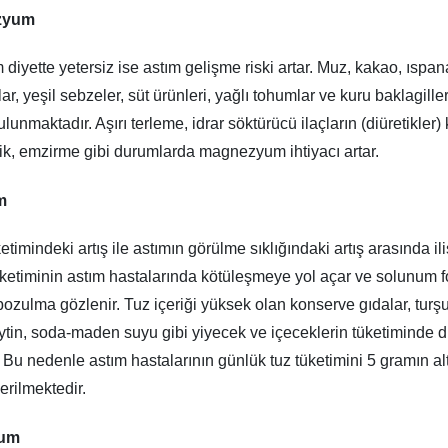
zyum
iyette yetersiz ise astım gelişme riski artar. Muz, kakao, ıspana
llar, yeşil sebzeler, süt ürünleri, yağlı tohumlar ve kuru baklagiller
lunmaktadır. Aşırı terleme, idrar söktürücü ilaçların (diüretikler) 
lik, emzirme gibi durumlarda magnezyum ihtiyacı artar.
m
imindeki artış ile astımın görülme sıklığındaki artış arasında ilişk
üketiminin astım hastalarında kötüleşmeye yol açar ve solunum 
 bozulma gözlenir. Tuz içeriği yüksek olan konserve gıdalar, turş
eytin, soda-maden suyu gibi yiyecek ve içeceklerin tüketiminde di
. Bu nedenle astım hastalarının günlük tuz tüketimini 5 gramın al
erilmektedir.
yum