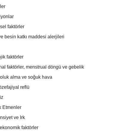
ler
iyonlar
el faktörler
e besin katkı maddesi alerjileri
jik faktörler
l faktörler, menstrual döngü ve gebelik
soluk alma ve soğuk hava
zefajiyal reflü
iz
k Etmenler
nsiyet ve Irk
ekonomik faktörler