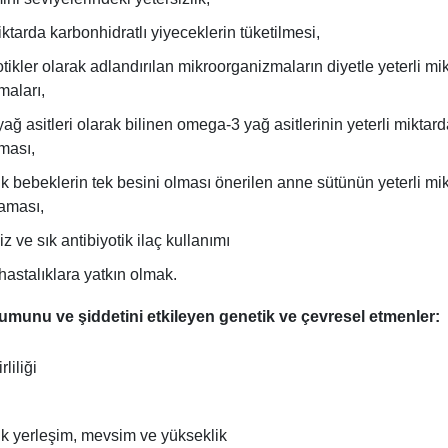
iktarda karbonhidratlı yiyeceklerin tüketilmesi,
tikler olarak adlandırılan mikroorganizmaların diyetle yeterli mi
maları,
ağ asitleri olarak bilinen omega-3 yağ asitlerinin yeterli miktar
ması,
ık bebeklerin tek besini olması önerilen anne sütünün yeterli mi
aması,
z ve sık antibiyotik ilaç kullanımı
 hastalıklara yatkın olmak.
umunu ve şiddetini etkileyen genetik ve çevresel etmenler:
liliği
ik yerleşim, mevsim ve yükseklik