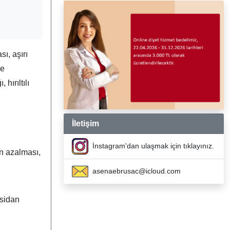
ı, aşırı
le
hırıltılı
İletişim
İnstagram'dan ulaşmak için tıklayınız.
n azalması,
asenaebrusac@icloud.com
ksidan