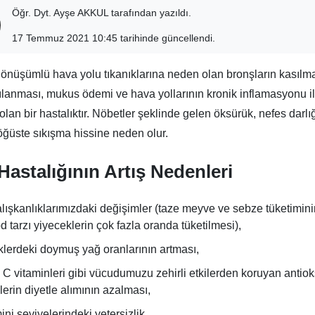
Öğr. Dyt. Ayşe AKKUL tarafından yazıldı.
17 Temmuz 2021 10:45 tarihinde güncellendi.
dönüşümlü hava yolu tıkanıklarına neden olan bronşların kasılmas
lanması, mukus ödemi ve hava yollarının kronik inflamasyonu i
olan bir hastalıktır. Nöbetler şeklinde gelen öksürük, nefes darlığı, 
ğüste sıkışma hissine neden olur.
Hastalığının Artış Nedenleri
ışkanlıklarımızdaki değişimler (taze meyve ve sebze tüketimini
od tarzı yiyeceklerin çok fazla oranda tüketilmesi),
lerdeki doymuş yağ oranlarının artması,
 C vitaminleri gibi vücudumuzu zehirli etkilerden koruyan antio
lerin diyetle alımının azalması,
ini seviyelerindeki yetersizlik,