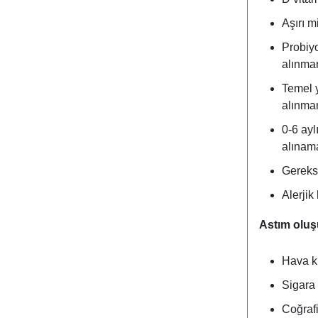
Aşırı m
Probiyo
alınma
Temel y
alınma
0-6 ayl
alınam
Gereksi
Alerjik
Astım oluş
Hava kir
Sigara
Coğraf