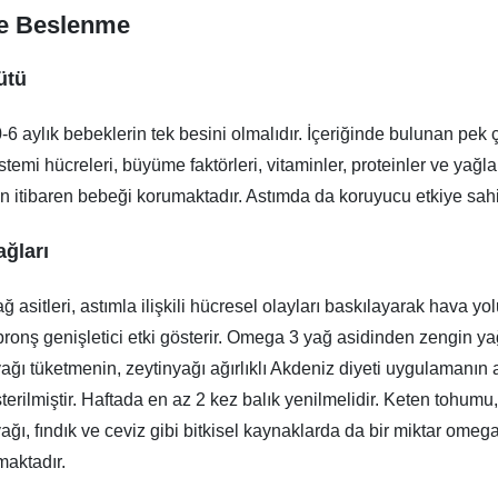
e Beslenme
ütü
-6 aylık bebeklerin tek besini olmalıdır. İçeriğinde bulunan pek 
temi hücreleri, büyüme faktörleri, vitaminler, proteinler ve yağl
n itibaren bebeği korumaktadır. Astımda da koruyucu etkiye sahip
ağları
asitleri, astımla ilişkili hücresel olayları baskılayarak hava yo
 bronş genişletici etki gösterir. Omega 3 yağ asidinden zengin yağ
ağı tüketmenin, zeytinyağı ağırlıklı Akdeniz diyeti uygulamanın a
sterilmiştir. Haftada en az 2 kez balık yenilmelidir. Keten tohumu
ağı, fındık ve ceviz gibi bitkisel kaynaklarda da bir miktar omeg
maktadır.