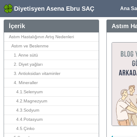
Diyetisyen Asena Ebru SAÇ
Ana Sa
İçerik
Astım H
Astım Hastalığının Artış Nedenleri
Astım ve Beslenme
1. Anne sütü
2. Diyet yağları
3. Antioksidan vitaminler
4. Mineraller
4.1.Selenyum
4.2.Magnezyum
4.3.Sodyum
4.4.Potasyum
4.5.Çinko