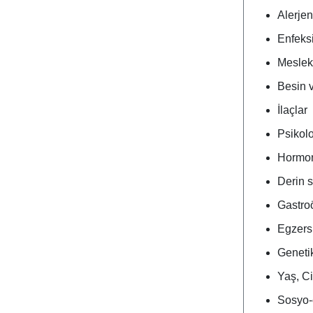
Alerjen
Enfeks
Mesleks
Besin v
İlaçlar
Psikolo
Hormona
Derin 
Gastroö
Egzers
Geneti
Yaş, Ci
Sosyo-