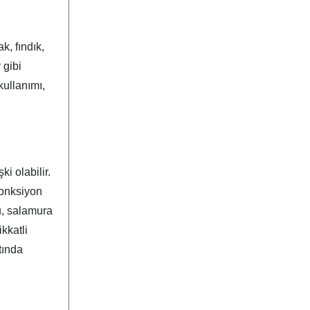
k, fındık,
 gibi
kullanımı,
i olabilir.
fonksiyon
u, salamura
kkatli
tında