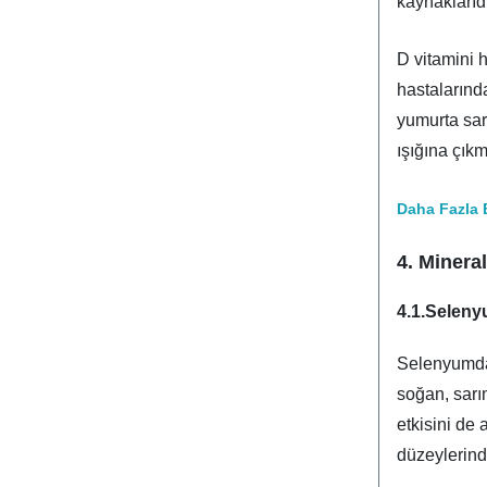
kaynaklarıdı
D vitamini 
hastalarında
yumurta sar
ışığına çık
Daha Fazla B
4. Mineral
4.1.Selen
Selenyumdan
soğan, sar
etkisini de
düzeylerind