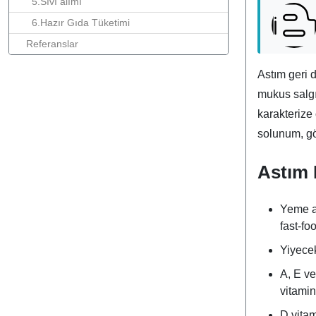
5.Sıvı alımı
6.Hazır Gıda Tüketimi
Referanslar
Astım geri 
mukus salgı
karakterize 
solunum, gö
Astım 
Yeme al
fast-fo
Yiyecek
A, E ve
vitamin
D vitam