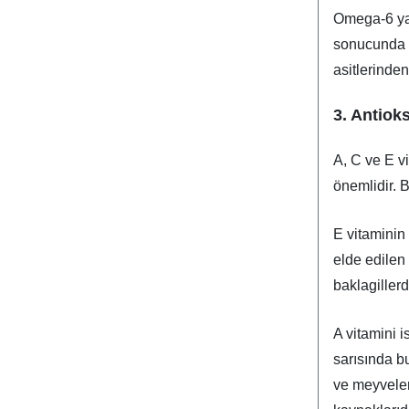
Omega-6 yağ
sonucunda o
asitlerinden
3. Antiok
A, C ve E v
önemlidir. B
E vitaminin
elde edilen 
baklagillerd
A vitamini 
sarısında b
ve meyveler