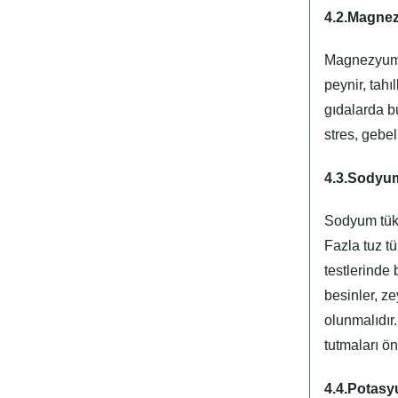
4.2.Magne
Magnezyum d
peynir, tahı
gıdalarda bu
stres, gebe
4.3.Sodyu
Sodyum tüket
Fazla tuz t
testlerinde
besinler, z
olunmalıdır
tutmaları ön
4.4.Potas