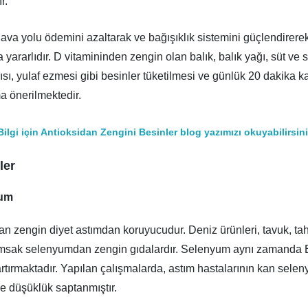
r.
hava yolu ödemini azaltarak ve bağışıklık sistemini güçlendirere
 yararlıdır. D vitamininden zengin olan balık, balık yağı, süt ve s
ısı, yulaf ezmesi gibi besinler tüketilmesi ve günlük 20 dakika 
ma önerilmektedir.
ilgi için Antioksidan Zengini Besinler blog yazımızı okuyabilirsini
ler
yum
 zengin diyet astımdan koruyucudur. Deniz ürünleri, tavuk, tahıl
ımsak selenyumdan zengin gıdalardır. Selenyum aynı zamanda E
 artırmaktadır. Yapılan çalışmalarda, astım hastalarının kan sele
e düşüklük saptanmıştır.