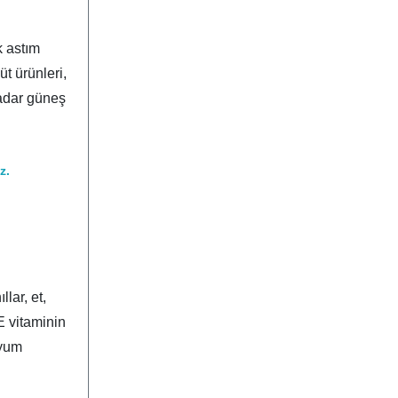
k astım
üt ürünleri,
kadar güneş
z.
lar, et,
 vitaminin
nyum