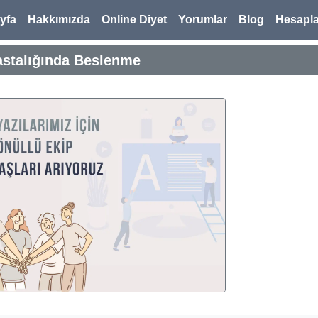
yfa
Hakkımızda
Online Diyet
Yorumlar
Blog
Hesapl
astalığında Beslenme