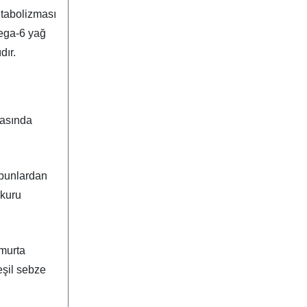
etabolizması
mega-6 yağ
dır.
masında
 bunlardan
 kuru
umurta
eşil sebze