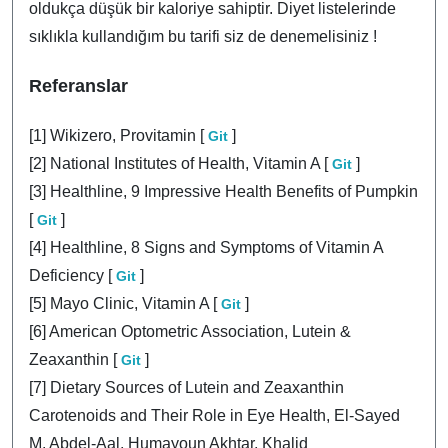
oldukça düşük bir kaloriye sahiptir. Diyet listelerinde
sıklıkla kullandığım bu tarifi siz de denemelisiniz !
Referanslar
[1] Wikizero, Provitamin [
]
Git
[2] National Institutes of Health, Vitamin A [
]
Git
[3] Healthline, 9 Impressive Health Benefits of Pumpkin
[
]
Git
[4] Healthline, 8 Signs and Symptoms of Vitamin A
Deficiency [
]
Git
[5] Mayo Clinic, Vitamin A [
]
Git
[6] American Optometric Association, Lutein &
Zeaxanthin [
]
Git
[7] Dietary Sources of Lutein and Zeaxanthin
Carotenoids and Their Role in Eye Health, El-Sayed
M. Abdel-Aal, Humayoun Akhtar, Khalid