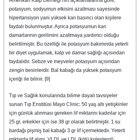
Amerikan Kalp Derneği’nin açıklamalarına göre;
potasyum, sodyumun etkisini azaltması sayesinde
hipertansiyon yani yüksek kan basıncı olan kişilere
faydalı bulunmuştur. Ayrıca potasyumun kan
damarlarının gerilimini azaltmaya yardımcı olduğu
belirtilmiştir. Bu özelliği ile potasyum bakımında yeterli
bir diyet uygulamak, kalp ve damar sağlığı açısından
faydalıdır. Sebze ve meyveler potasyum açısından
zengin besinlerdir. Bal kabağı da yüksek potasyum
içeriği ile bilinir. [9]
Tıp ve Sağlık konularında bilime dayalı tavsiyeler
sunan Tıp Enstitüsi Mayo Clinic; 50 yaş altı yetişkinler
için günlük alınması gereken lif miktarını kadınlar için
25 gr, erkekler için ise 38 gr olarak belirtmiştir. 1 su
bardağı pişmiş bal kabağı 3 gr lif içermektedir. Yeterli
miktarda lif alımı, VLDL ve LDL (kötü kolesterol)