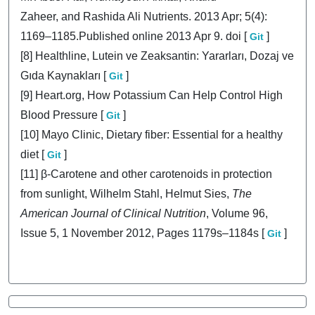
Zaheer, and Rashida Ali Nutrients. 2013 Apr; 5(4):
1169–1185.Published online 2013 Apr 9. doi [
]
Git
[8] Healthline, Lutein ve Zeaksantin: Yararları, Dozaj ve
Gıda Kaynakları [
]
Git
[9] Heart.org, How Potassium Can Help Control High
Blood Pressure [
]
Git
[10] Mayo Clinic, Dietary fiber: Essential for a healthy
diet [
]
Git
[11] β-Carotene and other carotenoids in protection
from sunlight, Wilhelm Stahl, Helmut Sies,
The
American Journal of Clinical Nutrition
, Volume 96,
Issue 5, 1 November 2012, Pages 1179s–1184s [
]
Git